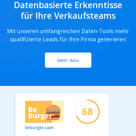
Datenbasierte Erkenntisse
für Ihre Verkaufsteams
Mit unseren umfangreichen Daten-Tools mehr
qualifizierte Leads für Ihre Firma generieren
Mehr dazu