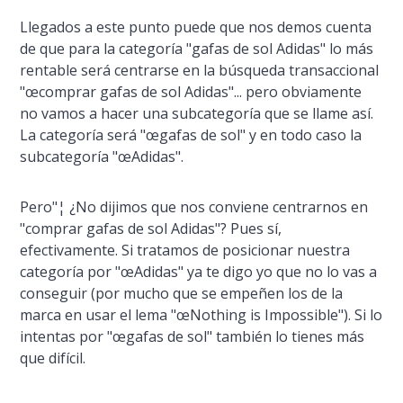
Llegados a este punto puede que nos demos cuenta
de que para la categorí­a
"gafas de sol Adidas"
lo más
rentable será centrarse en la búsqueda transaccional
"œcomprar gafas de sol Adidas"
... pero obviamente
no vamos a hacer una subcategorí­a que se llame así­.
La categorí­a será "œgafas de sol" y en todo caso la
subcategorí­a "œAdidas".
Pero"¦ ¿No dijimos que nos conviene centrarnos en
"comprar gafas de sol Adidas"? Pues sí­,
efectivamente. Si tratamos de posicionar nuestra
categorí­a por "œAdidas" ya te digo yo que no lo vas a
conseguir (por mucho que se empeñen los de la
marca en usar el lema
"œNothing is Impossible"
). Si lo
intentas por "œgafas de sol" también lo tienes más
que difí­cil.